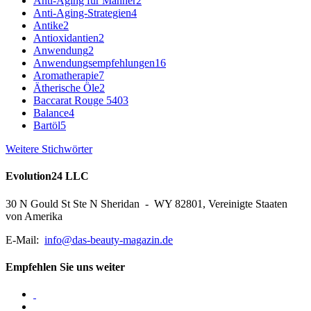
Anti-Aging für Männer
2
Anti-Aging-Strategien
4
Antike
2
Antioxidantien
2
Anwendung
2
Anwendungsempfehlungen
16
Aromatherapie
7
Ätherische Öle
2
Baccarat Rouge 540
3
Balance
4
Bartöl
5
Weitere Stichwörter
Evolution24 LLC
30 N Gould St Ste N Sheridan - WY 82801, Vereinigte Staaten
von Amerika
E-Mail:
info@das-beauty-magazin.de
Empfehlen Sie uns weiter