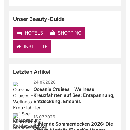
field
Unser Beauty-Guide
HOTELS
SHOPPING
INSTITUTE
Letzten Artikel
24.07.2026
Oceania Cruises – Wellness 
Kreuzfahrten auf See: Entspannung, 
Entdeckung, Erlebnis
16.07.2026
Kühlende Sommerdecken 2026: Die 
besten Modelle für heiße Nächte