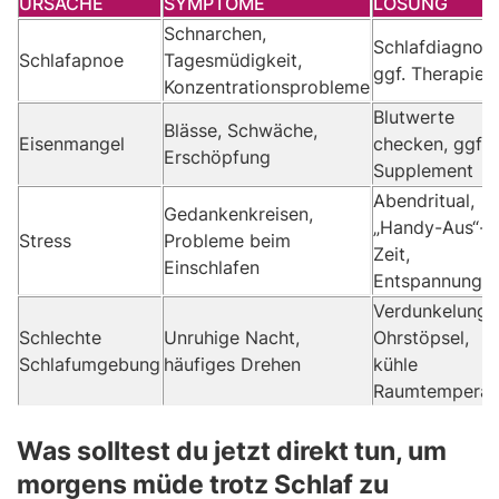
URSACHE
SYMPTOME
LÖSUNG
Schnarchen,
Schlafdiagnost
Schlafapnoe
Tagesmüdigkeit,
ggf. Therapie
Konzentrationsprobleme
Blutwerte
Blässe, Schwäche,
Eisenmangel
checken, ggf.
Erschöpfung
Supplement
Abendritual,
Gedankenkreisen,
„Handy-Aus“-
Stress
Probleme beim
Zeit,
Einschlafen
Entspannung
Verdunkelung,
Schlechte
Unruhige Nacht,
Ohrstöpsel,
Schlafumgebung
häufiges Drehen
kühle
Raumtemperat
Was solltest du jetzt direkt tun, um
morgens müde trotz Schlaf zu