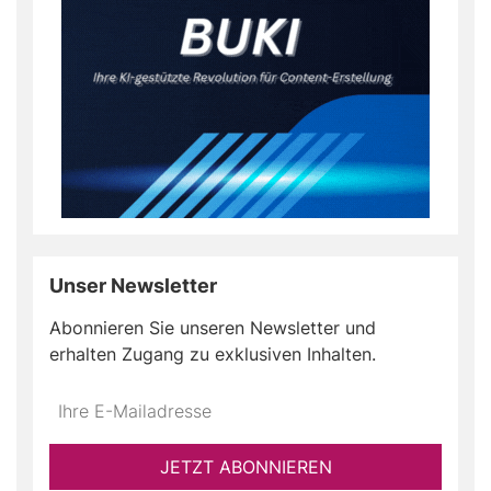
Unser Newsletter
Abonnieren Sie unseren Newsletter und
erhalten Zugang zu exklusiven Inhalten.
Do
*Ihre
not
E-
fill
Mailadresse:
JETZT ABONNIEREN
this