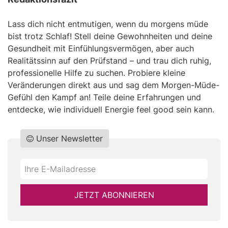
Lass dich nicht entmutigen, wenn du morgens müde
bist trotz Schlaf! Stell deine Gewohnheiten und deine
Gesundheit mit Einfühlungsvermögen, aber auch
Realitätssinn auf den Prüfstand – und trau dich ruhig,
professionelle Hilfe zu suchen. Probiere kleine
Veränderungen direkt aus und sag dem Morgen-Müde-
Gefühl den Kampf an! Teile deine Erfahrungen und
entdecke, wie individuell Energie feel good sein kann.
Unser Newsletter
Do
*Ihre
not
E-
fill
Mailadresse:
JETZT ABONNIEREN
this
field