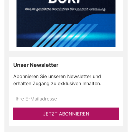
Unser Newsletter
Abonnieren Sie unseren Newsletter und
erhalten Zugang zu exklusiven Inhalten.
Do
*Ihre
not
E-
fill
Mailadresse:
JETZT ABONNIEREN
this
field