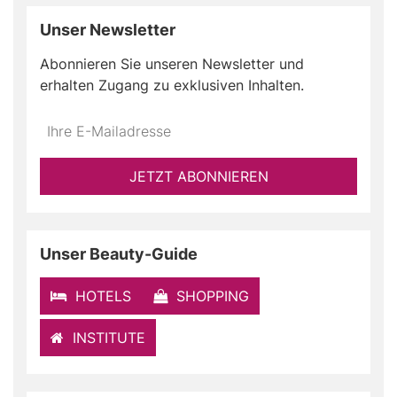
Unser Newsletter
Abonnieren Sie unseren Newsletter und
erhalten Zugang zu exklusiven Inhalten.
Do
*Ihre
not
E-
fill
Mailadresse:
JETZT ABONNIEREN
this
field
Unser Beauty-Guide
HOTELS
SHOPPING
INSTITUTE