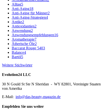
Alltag
5
Anti-Aging
18
Anti-Aging für Männer
2
Anti-Aging-Strategien
4
Antike
2
Antioxidantien
2
Anwendung
2
Anwendungsempfehlungen
16
Aromatherapie
7
Ätherische Öle
2
Baccarat Rouge 540
3
Balance
4
Bartöl
5
Weitere Stichwörter
Evolution24 LLC
30 N Gould St Ste N Sheridan - WY 82801, Vereinigte Staaten
von Amerika
E-Mail:
info@das-beauty-magazin.de
Empfehlen Sie uns weiter