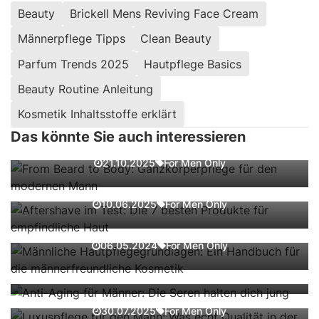
Beauty
Brickell Mens Reviving Face Cream
Männerpflege Tipps
Clean Beauty
Parfum Trends 2025
Hautpflege Basics
Beauty Routine Anleitung
From Beard to Body: Ganzkörperpflege
Kosmetik Inhaltsstoffe erklärt
für den modernen Mann
Das könnte Sie auch interessieren
Aftershave im Test: Die 7 besten
For Men Only
21.10.2025
Produkte für empfindliche Haut
Männliche Hautpflegegrundlagen: Ein
Handbuch für die männerfreundliche
For Men Only
10.06.2025
Kosmetik
Anti-Aging für Männer: Die Seren halten
dich jung
For Men Only
06.05.2024
Luxuspflege für den Mann: Was echt
For Men Only
25.06.2025
Qualität in der Beautyroutine ausmacht
Nachhaltigkeit in der Männerkosmetik –
Umweltfreundliche Produkte und ihre
For Men Only
30.07.2025