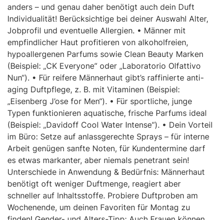
anders – und genau daher benötigt auch dein Duft
Individualität! Berücksichtige bei deiner Auswahl Alter,
Jobprofil und eventuelle Allergien. • Männer mit
empfindlicher Haut profitieren von alkoholfreien,
hypoallergenen Parfums sowie Clean Beauty Marken
(Beispiel: „CK Everyone“ oder „Laboratorio Olfattivo
Nun“). • Für reifere Männerhaut gibt’s raffinierte anti-
aging Duftpflege, z. B. mit Vitaminen (Beispiel:
„Eisenberg J’ose for Men“). • Für sportliche, junge
Typen funktionieren aquatische, frische Parfums ideal
(Beispiel: „Davidoff Cool Water Intense“). • Dein Vorteil
im Büro: Setze auf anlassgerechte Sprays – für interne
Arbeit genügen sanfte Noten, für Kundentermine darf
es etwas markanter, aber niemals penetrant sein!
Unterschiede in Anwendung & Bedürfnis: Männerhaut
benötigt oft weniger Duftmenge, reagiert aber
schneller auf Inhaltsstoffe. Probiere Duftproben am
Wochenende, um deinen Favoriten für Montag zu
finden! Gender- und Alters-Tipp: Auch Frauen können