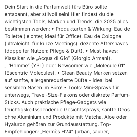
Dein Start in die Parfumwelt fürs Büro sollte
entspannt, aber stilvoll sein! Hier findest du die
wichtigsten Tools, Marken und Trends, die 2025 alles
bestimmen werden: • Produktarten & Wirkung: Eau de
Toilette (leichter, ideal für Office), Eau de Cologne
(ultraleicht, für kurze Meetings), dezente Aftershaves
(doppelter Nutzen: Pflege & Duft). • Must-haves:
Klassiker wie „Acqua di Gio“ (Giorgio Armani),
„L’Homme“ (YSL) oder Newcomer wie „Molecule 01“
(Escentric Molecules). • Clean Beauty Marken setzen
auf sanfte, allergenreduzierte Düfte – ideal bei
sensiblen Nasen im Büro! • Tools: Mini-Sprays für
unterwegs, Travel-Size-Flakons oder diskrete Parfum-
Sticks. Auch praktische Pflege-Gadgets wie
feuchtigskeitsspendende Gesichtssprays, sanfte Deos
ohne Aluminium und Produkte mit Matcha, Aloe oder
Hyaluron gehören zur Grundausstattung. Top-
Empfehlungen: „Hermès H24“ (urban, sauber,