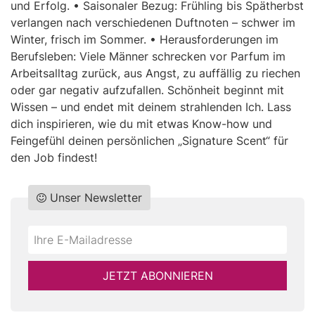
und Erfolg. • Saisonaler Bezug: Frühling bis Spätherbst
verlangen nach verschiedenen Duftnoten – schwer im
Winter, frisch im Sommer. • Herausforderungen im
Berufsleben: Viele Männer schrecken vor Parfum im
Arbeitsalltag zurück, aus Angst, zu auffällig zu riechen
oder gar negativ aufzufallen. Schönheit beginnt mit
Wissen – und endet mit deinem strahlenden Ich. Lass
dich inspirieren, wie du mit etwas Know-how und
Feingefühl deinen persönlichen „Signature Scent“ für
den Job findest!
Unser Newsletter
Do
*Ihre
not
E-
fill
Mailadresse:
JETZT ABONNIEREN
this
field